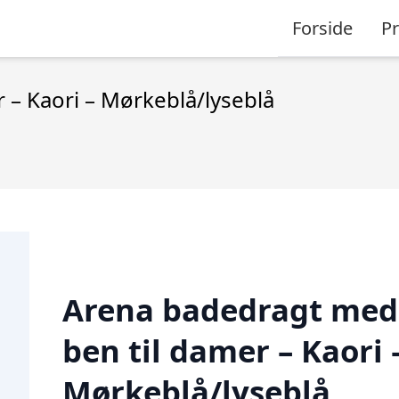
Forside
P
 – Kaori – Mørkeblå/lyseblå
Arena badedragt med
ben til damer – Kaori 
Mørkeblå/lyseblå