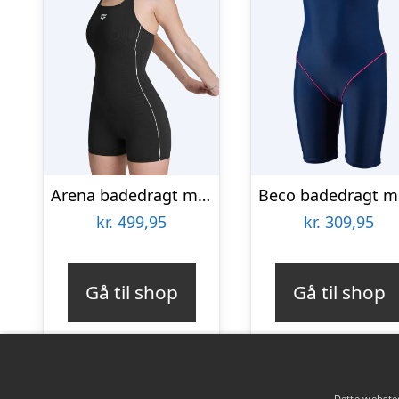
Arena badedragt med ben til damer – Finding HL – Sort
kr.
499,95
kr.
309,95
Gå til shop
Gå til shop
Dette websted