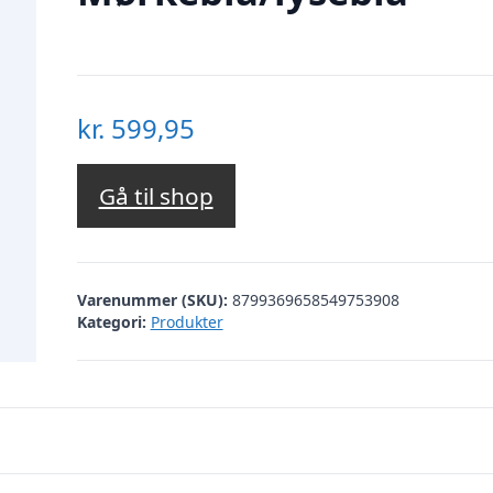
kr.
599,95
Gå til shop
Varenummer (SKU):
8799369658549753908
Kategori:
Produkter