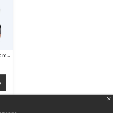
Mirou badedragt med ben til damer – 244S – Sort/hvid
p
×
 accepterer du