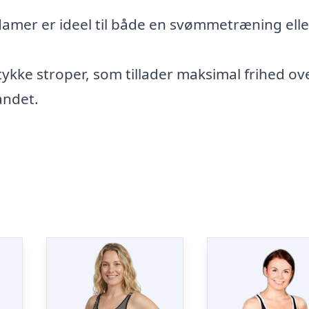
damer er ideel til både en svømmetræning elle
kke stroper, som tillader maksimal frihed ov
andet.