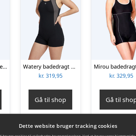
Beco badedragt med lange ben til piger – Maxpower – Blå/pink
Watery badedragt med ben til damer – Venilla – Sort/grå – Badedragter
kr.
319,95
kr.
329,95
Gå til shop
Gå til sho
Dette website bruger tracking cookies
 bruger cookies til at forbedre brugeroplevelsen. Ved at bruge vores hjemmeside