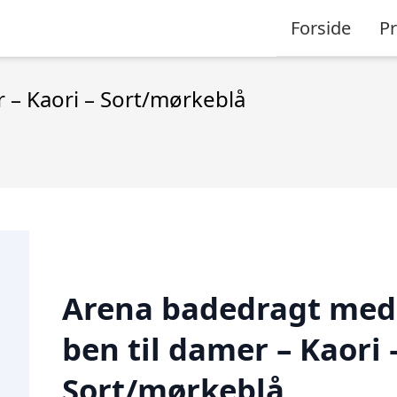
Forside
P
 – Kaori – Sort/mørkeblå
Arena badedragt med
ben til damer – Kaori 
Sort/mørkeblå