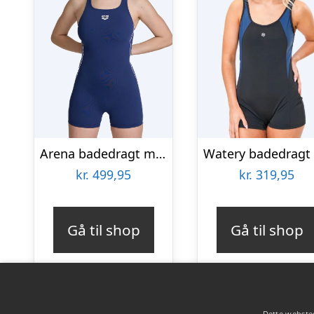
Arena badedragt med ben til damer – Finding HL – Mørkeblå
kr.
499,95
kr.
319,95
Gå til shop
Gå til shop
Dette websted