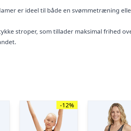
damer er ideel til både en svømmetræning elle
kke stroper, som tillader maksimal frihed ov
andet.
-12%