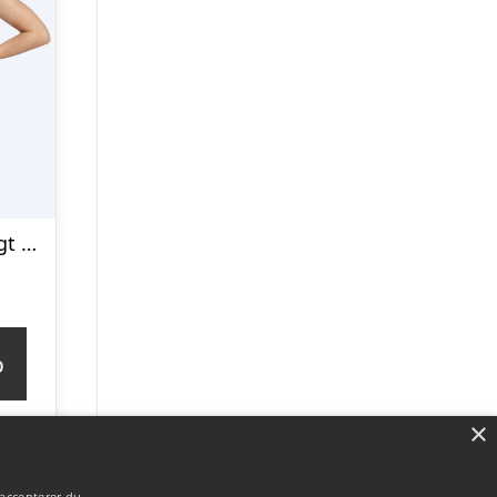
Watery badedragt med ben til damer – Venilla – Sort/grå – Badedragter
p
×
 accepterer du