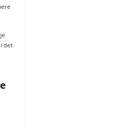
mere
je
i det
le