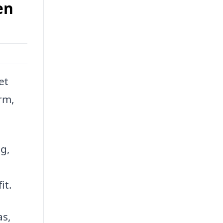
en
et
rm,
ng,
it.
as,