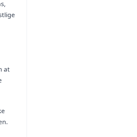
s,
tlige
n at
e
ke
en.