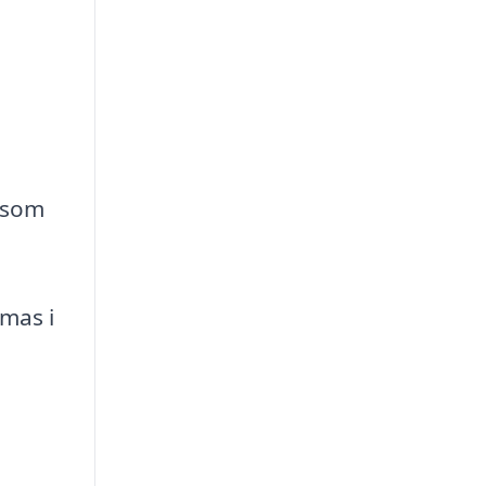
r som
mas i