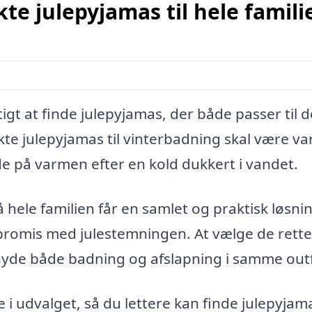
te julepyjamas til hele famili
igt at finde julepyjamas, der både passer til d
kte julepyjamas til vinterbadning skal være va
de på varmen efter en kold dukkert i vandet.
så hele familien får en samlet og praktisk løsni
promis med julestemningen. At vælge de rette
n nyde både badning og afslapning i samme outf
i udvalget, så du lettere kan finde julepyjam